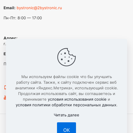
Email:
bystronic@2bystronic.ru
Пн-Пт: 8:00 — 17:00
Адрес:
г. Калуга, ул. Дальняя, д. 15
Email:
lasermash40@yandex.ru
Пн-Пт: 8:00 — 17:00
Мы используем файлы cookie что бы улучшить
работу сайта. Также, к сайту подключен сервис веб
+7 (473) 300-42-09
аналитики «Яндекс.Метрика», использующий cookie.
Продолжая использовать сайт, вы соглашаетесь и
Мы на YouTube:
https://www.youtube.com/@bystronic20
принимаете
условия использования cookie
и
условия политики обработки персональных данных
.
Читать далее
ОК
ООО “ЛАЗЕРМАШ” г. Воронеж